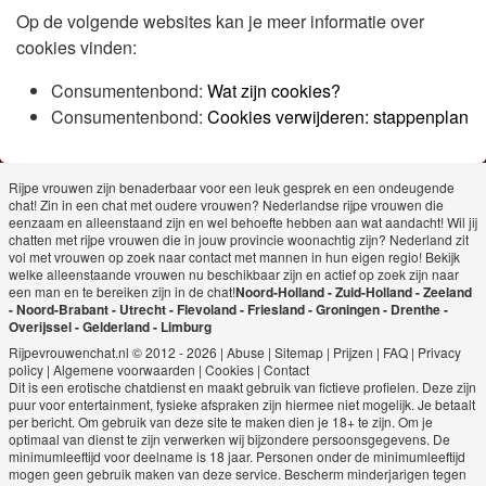
Op de volgende websites kan je meer informatie over
cookies vinden:
Consumentenbond:
Wat zijn cookies?
Consumentenbond:
Cookies verwijderen: stappenplan
Rijpe vrouwen zijn benaderbaar voor een leuk gesprek en een ondeugende
chat! Zin in een chat met oudere vrouwen? Nederlandse rijpe vrouwen die
eenzaam en alleenstaand zijn en wel behoefte hebben aan wat aandacht! Wil jij
chatten met rijpe vrouwen die in jouw provincie woonachtig zijn? Nederland zit
vol met vrouwen op zoek naar contact met mannen in hun eigen regio! Bekijk
welke alleenstaande vrouwen nu beschikbaar zijn en actief op zoek zijn naar
een man en te bereiken zijn in de chat!
Noord-Holland
-
Zuid-Holland
-
Zeeland
-
Noord-Brabant
-
Utrecht
-
Flevoland
-
Friesland
-
Groningen
-
Drenthe
-
Overijssel
-
Gelderland
-
Limburg
Rijpevrouwenchat.nl © 2012 - 2026
|
Abuse
|
Sitemap
|
Prijzen
|
FAQ
|
Privacy
policy
|
Algemene voorwaarden
|
Cookies
|
Contact
Dit is een erotische chatdienst en maakt gebruik van fictieve profielen. Deze zijn
puur voor entertainment, fysieke afspraken zijn hiermee niet mogelijk. Je betaalt
per bericht. Om gebruik van deze site te maken dien je 18+ te zijn. Om je
optimaal van dienst te zijn verwerken wij bijzondere persoonsgegevens. De
minimumleeftijd voor deelname is 18 jaar. Personen onder de minimumleeftijd
mogen geen gebruik maken van deze service. Bescherm minderjarigen tegen